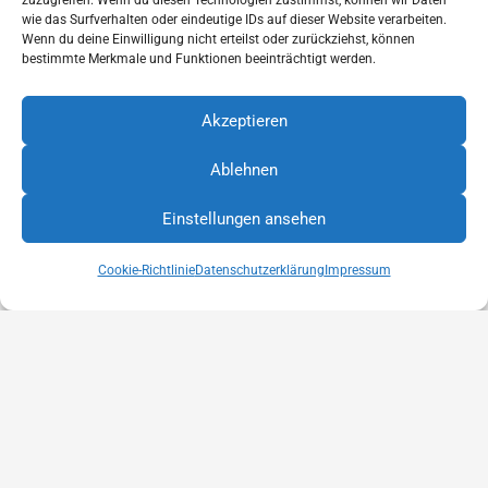
zuzugreifen. Wenn du diesen Technologien zustimmst, können wir Daten
wie das Surfverhalten oder eindeutige IDs auf dieser Website verarbeiten.
2018
Wenn du deine Einwilligung nicht erteilst oder zurückziehst, können
bestimmte Merkmale und Funktionen beeinträchtigt werden.
Hanse Globe Sonderpreis
Akzeptieren
Ablehnen
Diese Internetseite verwendet Cookies für die Analyse und
Statistik. Cookies helfen uns, die Benutzerfreundlichkeit
Einstellungen ansehen
unserer Website zu verbessern. Durch die weitere Nutzung
OK
2016
der Website stimmen Sie der Verwendung zu. Weitere
Informationen hierzu finden Sie in unserer
Cookie-Richtlinie
Datenschutzerklärung
Impressum
Deutscher Ideenpreis
Datenschutzerklärung
Datenschutzerklärung
© 2025 by
Park Your Truck GmbH
Home