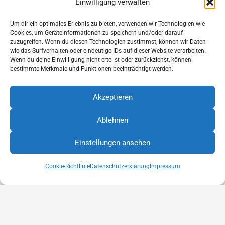
Einwilligung verwalten
Um dir ein optimales Erlebnis zu bieten, verwenden wir Technologien wie
Cookies, um Geräteinformationen zu speichern und/oder darauf
2018
zuzugreifen. Wenn du diesen Technologien zustimmst, können wir Daten
wie das Surfverhalten oder eindeutige IDs auf dieser Website verarbeiten.
Hanse Globe Sonderpreis
Wenn du deine Einwilligung nicht erteilst oder zurückziehst, können
bestimmte Merkmale und Funktionen beeinträchtigt werden.
Akzeptieren
Ablehnen
Diese Internetseite verwendet Cookies für die Analyse und
2016
Statistik. Cookies helfen uns, die Benutzerfreundlichkeit
Einstellungen ansehen
unserer Website zu verbessern. Durch die weitere Nutzung
OK
der Website stimmen Sie der Verwendung zu. Weitere
Deutscher Ideenpreis
Informationen hierzu finden Sie in unserer
Cookie-Richtlinie
Datenschutzerklärung
Impressum
Datenschutzerklärung
Datenschutzerklärung
© 2025 by
Park Your Truck GmbH
Home