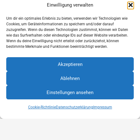
Einwilligung verwalten
Um dir ein optimales Erlebnis zu bieten, verwenden wir Technologien wie
Cookies, um Geräteinformationen zu speichern und/oder darauf
zuzugreifen. Wenn du diesen Technologien zustimmst, können wir Daten
2021
wie das Surfverhalten oder eindeutige IDs auf dieser Website verarbeiten.
Wenn du deine Einwilligung nicht erteilst oder zurückziehst, können
bestimmte Merkmale und Funktionen beeinträchtigt werden.
Eco performance Award
Akzeptieren
Ablehnen
Diese Internetseite verwendet Cookies für die Analyse und
Statistik. Cookies helfen uns, die Benutzerfreundlichkeit
Einstellungen ansehen
unserer Website zu verbessern. Durch die weitere Nutzung
2019
OK
der Website stimmen Sie der Verwendung zu. Weitere
Informationen hierzu finden Sie in unserer
Cookie-Richtlinie
Datenschutzerklärung
Impressum
Handelsblatt Genius Award
Datenschutzerklärung
Datenschutzerklärung