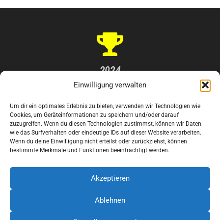
2024
Einwilligung verwalten
DVZ LEO Award
Um dir ein optimales Erlebnis zu bieten, verwenden wir Technologien wie
Cookies, um Geräteinformationen zu speichern und/oder darauf
zuzugreifen. Wenn du diesen Technologien zustimmst, können wir Daten
wie das Surfverhalten oder eindeutige IDs auf dieser Website verarbeiten.
Wenn du deine Einwilligung nicht erteilst oder zurückziehst, können
bestimmte Merkmale und Funktionen beeinträchtigt werden.
2021
Akzeptieren
Eco performance Award
Ablehnen
Diese Internetseite verwendet Cookies für die Analyse und
Statistik. Cookies helfen uns, die Benutzerfreundlichkeit