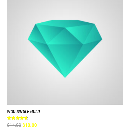
WOO SINGLE GOLD
Bewertet mit
4.50
von 5
Ursprünglicher
Aktueller
$
14.00
$
10.00