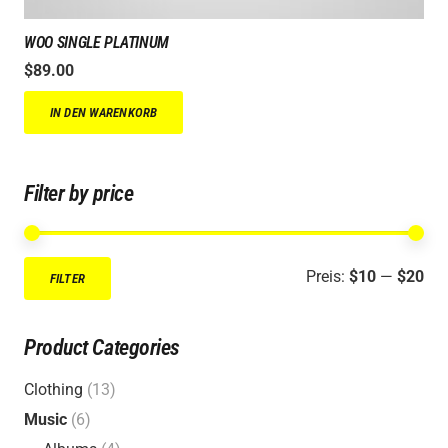
WOO SINGLE PLATINUM
$
89.00
IN DEN WARENKORB
Filter by price
Min
Ma
Preis:
$10
—
$20
FILTER
Pre
Pre
Product Categories
Clothing
(13)
Music
(6)