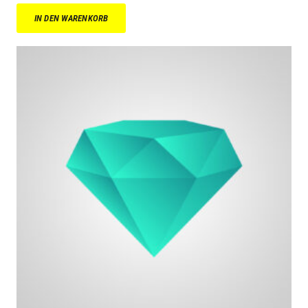
Preis
Preis
IN DEN WARENKORB
war:
ist:
$14.00
$10.00.