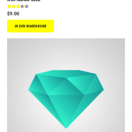
Bewertet mit
3.00
von 5
$
9.00
IN DEN WARENKORB