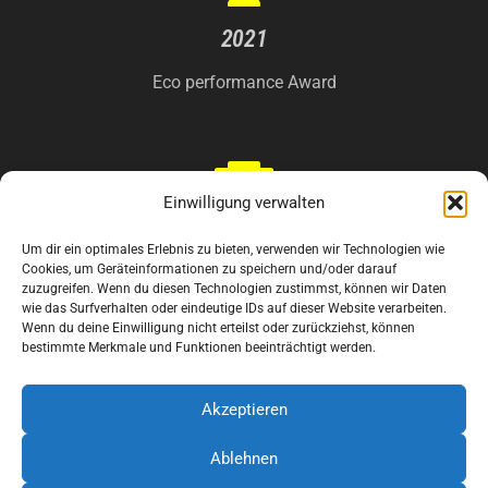
2021
Eco performance Award
Einwilligung verwalten
2019
Um dir ein optimales Erlebnis zu bieten, verwenden wir Technologien wie
Cookies, um Geräteinformationen zu speichern und/oder darauf
Handelsblatt Genius Award
zuzugreifen. Wenn du diesen Technologien zustimmst, können wir Daten
wie das Surfverhalten oder eindeutige IDs auf dieser Website verarbeiten.
Wenn du deine Einwilligung nicht erteilst oder zurückziehst, können
bestimmte Merkmale und Funktionen beeinträchtigt werden.
Akzeptieren
2018
Ablehnen
Diese Internetseite verwendet Cookies für die Analyse und