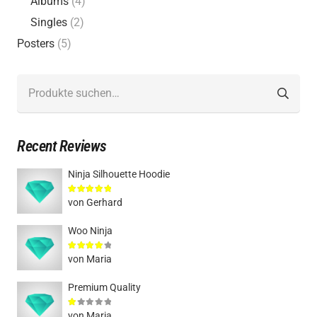
Albums
(4)
Singles
(2)
Posters
(5)
Suche
nach:
Recent Reviews
Ninja Silhouette Hoodie
Bewertet mit
5
von 5
von Gerhard
Woo Ninja
Bewertet mit
4
von 5
von Maria
Premium Quality
Bewertet mit
1
von 5
von Maria