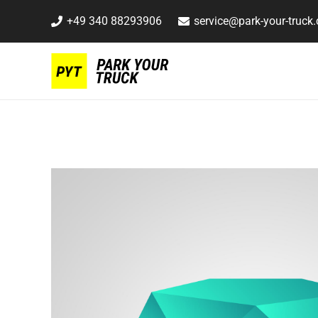
+49 340 88293906
service@park-your-truck