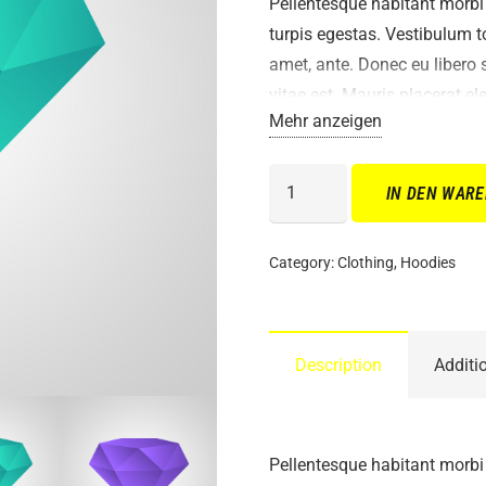
Pellentesque habitant morbi
turpis egestas. Vestibulum to
amet, ante. Donec eu libero
vitae est. Mauris placerat ele
Mehr anzeigen
Woo
IN DEN WAR
Ninja
Hoodie
Category:
Clothing
,
Hoodies
Menge
Description
Additi
Pellentesque habitant morbi