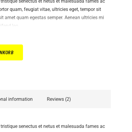
 tristique senectus et netus et malesuada fames ac
rtor quam, feugiat vitae, ultricies eget, tempor sit
 sit amet quam egestas semper. Aenean ultricies mi
ifend leo.
ENKORB
onal information
Reviews (2)
 tristique senectus et netus et malesuada fames ac