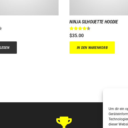
NINJA SILHOUETTE HOODIE
t mit
4.00
von 5
Bewertet mit
4.17
von 5
$
35.00
LESEN
IN DEN WARENKORB
Um dir ein o
Geräteinfor
Technologien
dieser Websi