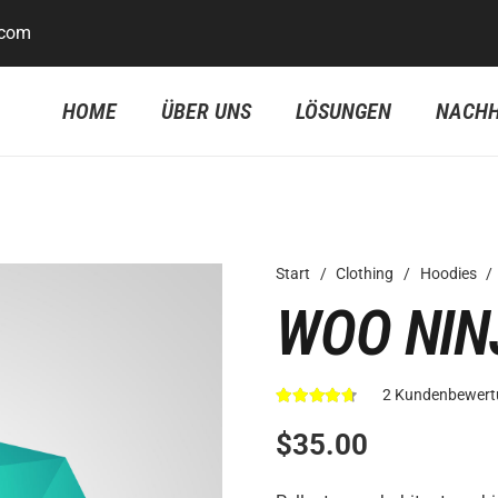
.com
HOME
ÜBER UNS
LÖSUNGEN
NACHH
Start
/
Clothing
/
Hoodies
/
WOO NIN
2
Kundenbewert
Bewertet mit
4.50
von 5
$
35.00