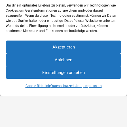
Um dir ein optimales Erlebnis zu bieten, verwenden wir Technologien wie
Handelsblatt Genius Award
Cookies, um Geräteinformationen zu speichern und/oder darauf
zuzugreifen. Wenn du diesen Technologien zustimmst, können wir Daten
wie das Surfverhalten oder eindeutige IDs auf dieser Website verarbeiten.
Wenn du deine Einwilligung nicht erteilst oder zurückziehst, können
bestimmte Merkmale und Funktionen beeinträchtigt werden.
Akzeptieren
2018
Ablehnen
Diese Internetseite verwendet Cookies für die Analyse und
Hanse Globe Sonderpreis
Statistik. Cookies helfen uns, die Benutzerfreundlichkeit
Einstellungen ansehen
unserer Website zu verbessern. Durch die weitere Nutzung
OK
der Website stimmen Sie der Verwendung zu. Weitere
Informationen hierzu finden Sie in unserer
Cookie-Richtlinie
Datenschutzerklärung
Impressum
Datenschutzerklärung
Datenschutzerklärung
2016
Deutscher Ideenpreis